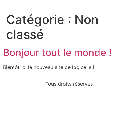
Catégorie :
Non
classé
Bonjour tout le monde !
Bientôt ici le nouveau site de logicells !
Tous droits réservés